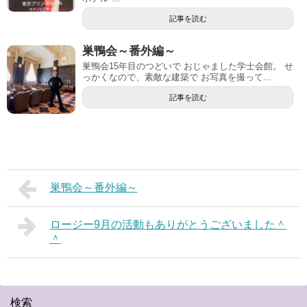
記事を読む
巣鴨会～番外編～
巣鴨会15年目のつどいで おじゃました学士会館。 せ
っかくなので、素敵な建築で お写真を撮って...
記事を読む
巣鴨会～番外編～
ロージー9月の活動もありがとうございました＾
＾
検索