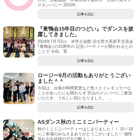
スカンパニー 2015年...
記事を読む
『巣鴨会15年目のつどい』でダンスを披
露してきました。
2024年7月7日㈰ ＠学士会館 旧七帝大系若手交流会
｢巣鴨会｣の15周年の 記念パーティーが開かれるとの
ことで 今回、菅...
記事を読む
ロージー9月の活動もありがとうござい
ました＾＾
今回は、台風や時間変更など色々とイレギュラーな
ことがあったにも関わらず 沢山のメンバーにご参加
いただき、うれしい回となりました。 ...
記事を読む
ASダンス秋のミニミニパーティー
秋のミニミニパーティーはじまりました！！ 10／19
㈯ご来場のみなさまありがとうございました♡ 個性
溢れる生徒様のデモの数々・・ ...