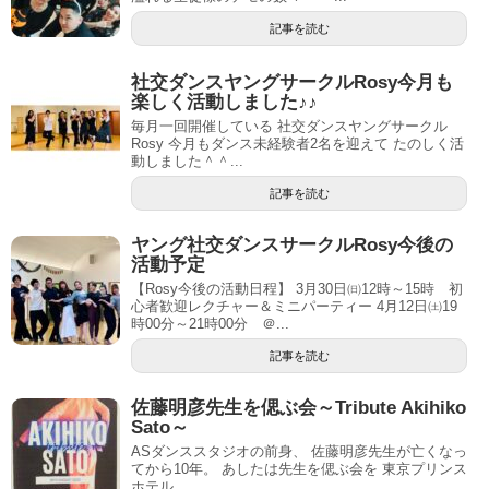
記事を読む
社交ダンスヤングサークルRosy今月も
楽しく活動しました♪♪
毎月一回開催している 社交ダンスヤングサークル
Rosy 今月もダンス未経験者2名を迎えて たのしく活
動しました＾＾...
記事を読む
ヤング社交ダンスサークルRosy今後の
活動予定
【Rosy今後の活動日程】 3月30日㈰12時～15時 初
心者歓迎レクチャー＆ミニパーティー 4月12日㈯19
時00分～21時00分 ＠...
記事を読む
佐藤明彦先生を偲ぶ会～Tribute Akihiko
Sato～
ASダンススタジオの前身、 佐藤明彦先生が亡くなっ
てから10年。 あしたは先生を偲ぶ会を 東京プリンス
ホテル ...